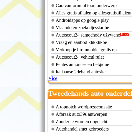
Caravanforumnl toon onderwerp
Alles gratis afhalen op allesgratisafhalenn
Androidapps op google play
Vlaanderen zoekertjesstartbe
Autoscout24 samochody używane
Vraag en aanbod klikklikbe
Verkoop je brommobiel gratis op
Autoscout24 vehicul rulat
Petites annonces en belgique
Italiaanse 2dehand autosite
Více
Tweedehands auto onderde
rover
A topnotch wordpresscom site
Afbraak auto39s antwerpen
Zonder te worden opgelicht
Autohandel smet gebroeders