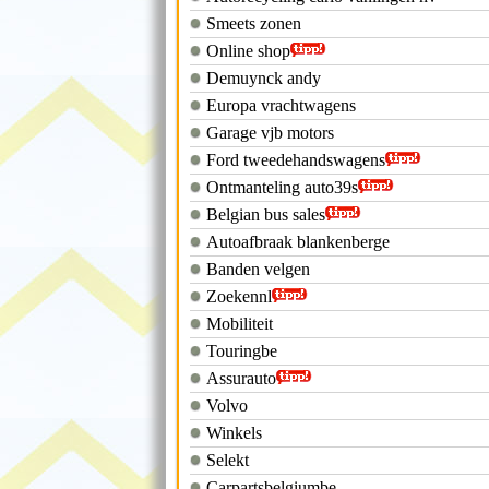
Smeets zonen
Online shop
Demuynck andy
Europa vrachtwagens
Garage vjb motors
Ford tweedehandswagens
Ontmanteling auto39s
Belgian bus sales
Autoafbraak blankenberge
Banden velgen
Zoekennl
Mobiliteit
Touringbe
Assurauto
Volvo
Winkels
Selekt
Carpartsbelgiumbe