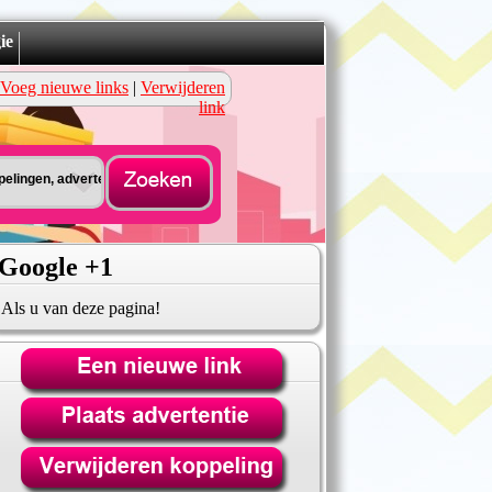
ie
Voeg nieuwe links
|
Verwijderen
link
Google +1
Als u van deze pagina!