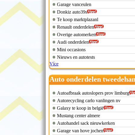
Garage vanceulen
Donkiz auto39s
Te koop marktplazanl
Renault onderdelen
Overige automerken
Audi onderdelen
Mini occasions
Nieuws en autotests
Více
Auto onderdelen tweedeha
ford
Autoafbraak autoslopers prov limburg
Autorecycling carlo vanlingen nv
Galaxy te koop in belgië
Mustang center almere
Autohandel sack nieuwkerken
Garage van hove jochen