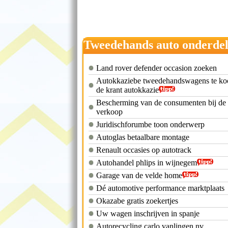
Tweedehands auto onderde
belgie
Land rover defender occasion zoeken
Autokkaziebe tweedehandswagens te ko
de krant autokkazie
Bescherming van de consumenten bij de
verkoop
Juridischforumbe toon onderwerp
Autoglas betaalbare montage
Renault occasies op autotrack
Autohandel phlips in wijnegem
Garage van de velde home
Dé automotive performance marktplaats
Okazabe gratis zoekertjes
Uw wagen inschrijven in spanje
Autorecycling carlo vanlingen nv