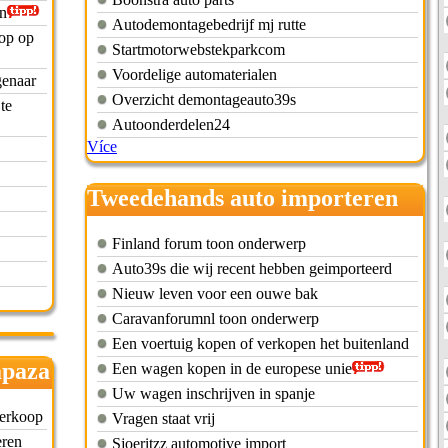
en
Autodemontagebedrijf mj rutte
op op
Startmotorwebstekparkcom
Voordelige automaterialen
genaar
Overzicht demontageauto39s
te
Autoonderdelen24
Více
Tweedehands auto importeren
uit belgie
Finland forum toon onderwerp
Auto39s die wij recent hebben geimporteerd
Nieuw leven voor een ouwe bak
Caravanforumnl toon onderwerp
Een voertuig kopen of verkopen het buitenland
apaza
Een wagen kopen in de europese unie
Uw wagen inschrijven in spanje
verkoop
Vragen staat vrij
eren
Sjoeritzz automotive import