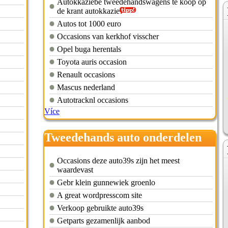
Autokkaziebe tweedehandswagens te koop op
de krant autokkazie
Autos tot 1000 euro
Occasions van kerkhof visscher
Opel buga herentals
Toyota auris occasion
Renault occasions
Mascus nederland
Autotracknl occasions
Více
Tweedehands auto onderdelen
ford focus
Occasions deze auto39s zijn het meest
waardevast
Gebr klein gunnewiek groenlo
A great wordpresscom site
Verkoop gebruikte auto39s
Getparts gezamenlijk aanbod