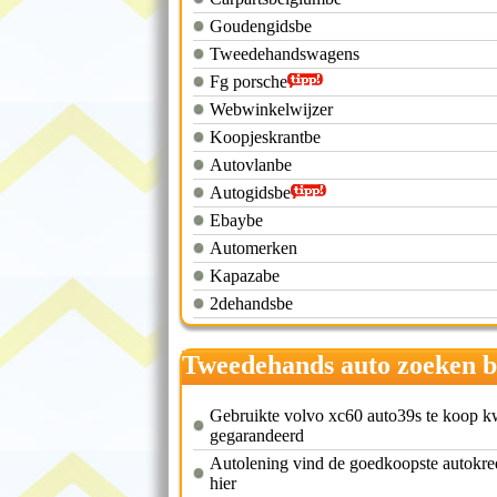
Goudengidsbe
Tweedehandswagens
Fg porsche
Webwinkelwijzer
Koopjeskrantbe
Autovlanbe
Autogidsbe
Ebaybe
Automerken
Kapazabe
2dehandsbe
Tweedehands auto zoeken b
Gebruikte volvo xc60 auto39s te koop kw
gegarandeerd
Autolening vind de goedkoopste autokre
hier