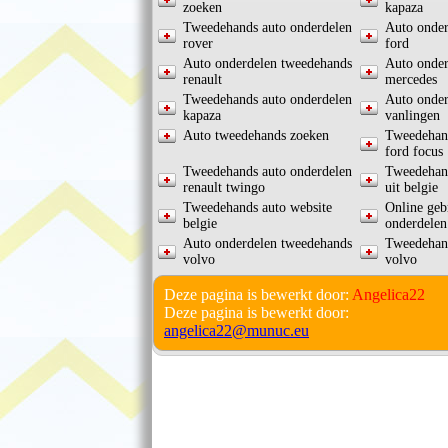
zoeken
kapaza
Tweedehands auto onderdelen
Auto onder
rover
ford
Auto onderdelen tweedehands
Auto onder
renault
mercedes
Tweedehands auto onderdelen
Auto onder
kapaza
vanlingen
Auto tweedehands zoeken
Tweedehand
ford focus
Tweedehands auto onderdelen
Tweedehand
renault twingo
uit belgie
Tweedehands auto website
Online geb
belgie
onderdelen
Auto onderdelen tweedehands
Tweedehand
volvo
volvo
Deze pagina is bewerkt door:
Angelica22
Deze pagina is bewerkt door:
angelica22@munuc.eu