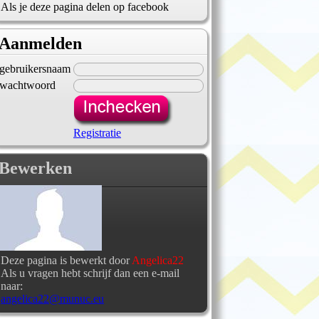
Als je deze pagina delen op facebook
Aanmelden
gebruikersnaam
wachtwoord
Registratie
Bewerken
Deze pagina is bewerkt door
Angelica22
Als u vragen hebt schrijf dan een e-mail
naar:
angelica22@munuc.eu