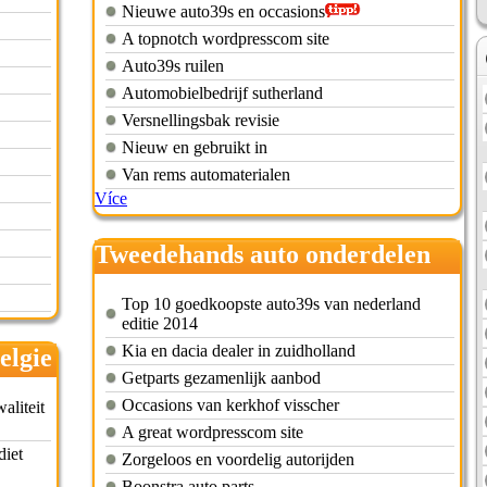
Nieuwe auto39s en occasions
A topnotch wordpresscom site
Auto39s ruilen
Automobielbedrijf sutherland
Versnellingsbak revisie
Nieuw en gebruikt in
Van rems automaterialen
Více
Tweedehands auto onderdelen
renault twingo
Top 10 goedkoopste auto39s van nederland
editie 2014
Kia en dacia dealer in zuidholland
elgie
Getparts gezamenlijk aanbod
Occasions van kerkhof visscher
aliteit
A great wordpresscom site
diet
Zorgeloos en voordelig autorijden
Boonstra auto parts