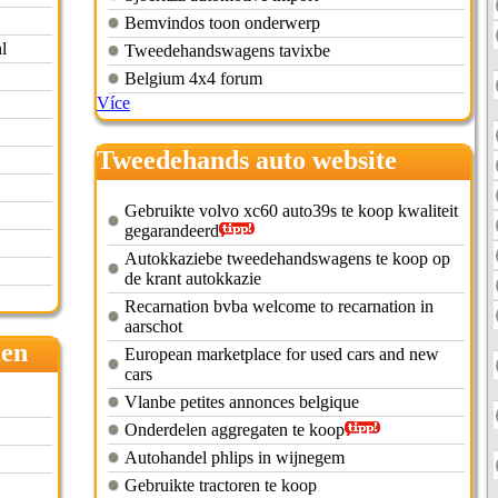
Bemvindos toon onderwerp
l
Tweedehandswagens tavixbe
Belgium 4x4 forum
Více
Tweedehands auto website
belgie
Gebruikte volvo xc60 auto39s te koop kwaliteit
gegarandeerd
Autokkaziebe tweedehandswagens te koop op
de krant autokkazie
Recarnation bvba welcome to recarnation in
aarschot
len
European marketplace for used cars and new
cars
Vlanbe petites annonces belgique
Onderdelen aggregaten te koop
Autohandel phlips in wijnegem
Gebruikte tractoren te koop