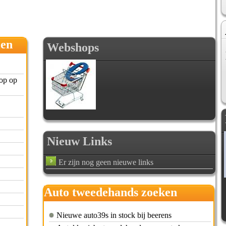
len
Webshops
op op
Nieuw Links
Er zijn nog geen nieuwe links
Auto tweedehands zoeken
Nieuwe auto39s in stock bij beerens