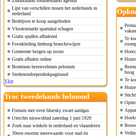
Zuidholland rommelmarkt agenda
Lijst van verschillen tussen het nederlands in
Opkna
nederland
braba
Bedrijven te koop aangeboden
Perma
Vlooienmarkt spartahal schagen
vakan
Gratis spullen afhalennl
Te ko
Feestkleding limburg branchewijzer
roomp
Gemeente bergen op zoom
Horec
Gratis afhalen online
Huize
Bontmuts berenvelmuts pelsmuts
Bemid
hoog
Stedenendorpenlinkpaginasnl
Te ko
Více
Huize
Sticht
Troc tweedehands helmond
Optim
Appar
Fornuis met oven bluesky zwart aardgas
Hoeks
Utrechts nieuwsblad zaterdag 1 juni 1929
Bouwk
Zoek naar winkels in nederland en vlaanderen
Veili
39een enorme meerwaarde voor stad én