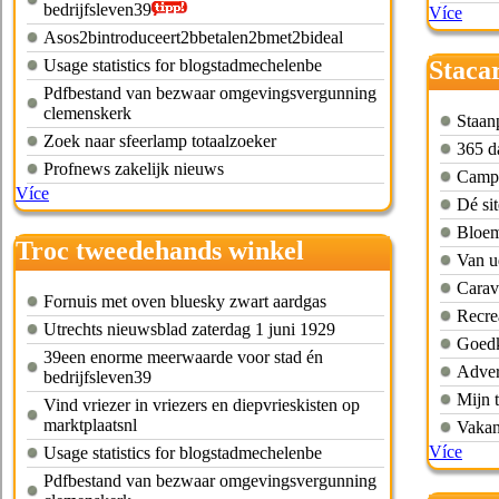
bedrijfsleven39
Více
Asos2bintroduceert2bbetalen2bmet2bideal
Usage statistics for blogstadmechelenbe
Staca
Pdfbestand van bezwaar omgevingsvergunning
braba
clemenskerk
Staan
Zoek naar sfeerlamp totaalzoeker
365 d
Profnews zakelijk nieuws
Campi
Více
Dé si
Bloem
Troc tweedehands winkel
Van u
helmond
Carav
Fornuis met oven bluesky zwart aardgas
Recre
Utrechts nieuwsblad zaterdag 1 juni 1929
Goedk
39een enorme meerwaarde voor stad én
Adver
bedrijfsleven39
Mijn 
Vind vriezer in vriezers en diepvrieskisten op
marktplaatsnl
Vakan
Více
Usage statistics for blogstadmechelenbe
Pdfbestand van bezwaar omgevingsvergunning