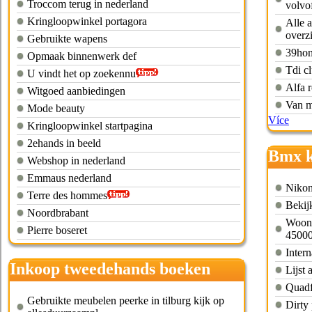
Troccom terug in nederland
volvo
Kringloopwinkel portagora
Alle 
overz
Gebruikte wapens
39hon
Opmaak binnenwerk def
Tdi c
U vindt het op zoekennu
Alfa r
Witgoed aanbiedingen
Van m
Mode beauty
Více
Kringloopwinkel startpagina
2ehands in beeld
Bmx k
Webshop in nederland
Emmaus nederland
Nikon
Terre des hommes
Bekij
Noordbrabant
Woonh
Pierre boseret
45000
Intern
Inkoop tweedehands boeken
Lijst 
noord brabant
Quadf
Gebruikte meubelen peerke in tilburg kijk op
Dirty