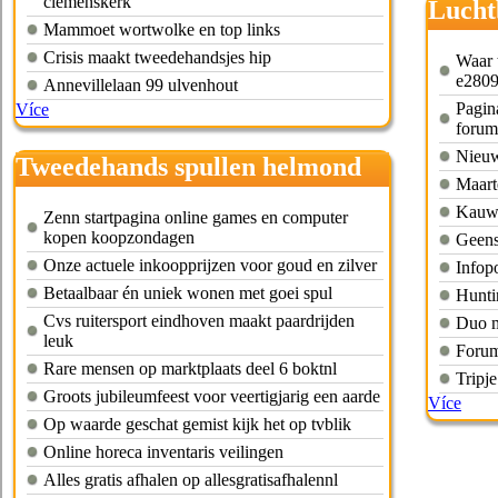
clemenskerk
Lucht
Mammoet wortwolke en top links
Crisis maakt tweedehandsjes hip
Waar 
e2809
Annevillelaan 99 ulvenhout
Pagina
Více
forum
Nieuws
Tweedehands spullen helmond
Maart
Kauwe
Zenn startpagina online games en computer
kopen koopzondagen
Geenst
Onze actuele inkoopprijzen voor goud en zilver
Infop
Betaalbaar én uniek wonen met goei spul
Hunti
Cvs ruitersport eindhoven maakt paardrijden
Duo m
leuk
Forum
Rare mensen op marktplaats deel 6 boktnl
Tripj
Groots jubileumfeest voor veertigjarig een aarde
Více
Op waarde geschat gemist kijk het op tvblik
Online horeca inventaris veilingen
Alles gratis afhalen op allesgratisafhalennl