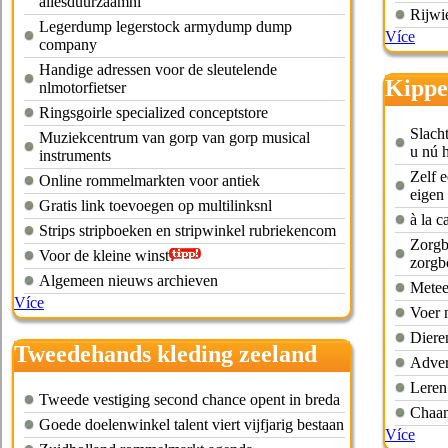
allesduurzaamnl
Rijwie
Legerdump legerstock armydump dump
Více
company
Handige adressen voor de sleutelende
Kippe
nlmotorfietser
Ringsgoirle specialized conceptstore
Slacht
Muziekcentrum van gorp van gorp musical
u nú h
instruments
Zelf e
Online rommelmarkten voor antiek
eigen
Gratis link toevoegen op multilinksnl
à la c
Strips stripboeken en stripwinkel rubriekencom
Zorgb
Voor de kleine winst
zorgb
Algemeen nieuws archieven
Metee
Více
Voer 
Diere
Tweedehands kleding zeeland
Adver
noord brabant
Leren
Tweede vestiging second chance opent in breda
Chaam
Goede doelenwinkel talent viert vijfjarig bestaan
Více