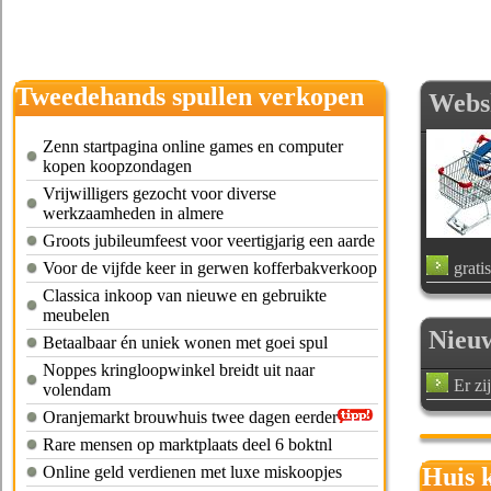
Tweedehands spullen verkopen
Webs
helmond
Zenn startpagina online games en computer
kopen koopzondagen
Vrijwilligers gezocht voor diverse
werkzaamheden in almere
Groots jubileumfeest voor veertigjarig een aarde
Voor de vijfde keer in gerwen kofferbakverkoop
grati
Classica inkoop van nieuwe en gebruikte
meubelen
Nieu
Betaalbaar én uniek wonen met goei spul
Noppes kringloopwinkel breidt uit naar
Er zi
volendam
Oranjemarkt brouwhuis twee dagen eerder
Rare mensen op marktplaats deel 6 boktnl
Online geld verdienen met luxe miskoopjes
Huis 