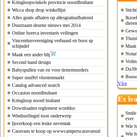
Kringloopwinkels provincie noordbrabant
Wicca shop drop winkellijst
Sticht
Alles gratis afhalen op allesgratisafhalennl
Ikzoek
dieren
Duurzaam deurne nieuws mei 2014
Gewoo
Online horeca inventaris veilingen
Thuisb
Vincentiusvereniging verbaasd en boos sp
schijndel
Maak 
Notari
Maak een ander blij
Veili
Second hand design
Da39s
Babyspullen van en voor tienermoeders
Bouwk
Super snuffel vlooienmarkt
Více
Catalog advanced search
Occasion noordbrabant
Ex le
Kringloop noord brabant
braba
Downloaden reglement worddoc
Smile
Windsurfingnl toon onderwerp
ever
Ijsverkoop een leuke neventak
Wie h
Caravans te koop op wwwcamperscaravansnl
Wie h